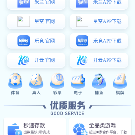
地址
上海市嘉定区华亭镇浏翔公路6899号7号楼934室